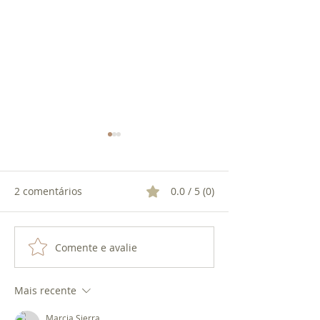
2 comentários
0.0 / 5 (0)
O TRIDENTE DE EXU
Comente e avalie
O AMOR DE XA
OXUM
Mais recente
Marcia Sierra