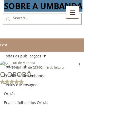
SOBRE A UMBANDA
Post
Todas as publicações
Luiz de Miranda
Todas as publicações
12 de mar. de 2024
2 min de leitura
O OROBÔ
Entidades de Umbanda
Avaliado com NaN de 5 estrelas.
Textos e Mensagens
Orixás
Ervas e folhas dos Orixás