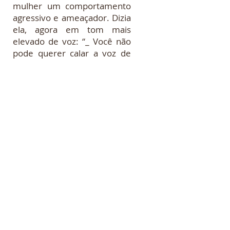
mulher um comportamento
agressivo e ameaçador. Dizia
ela, agora em tom mais
elevado de voz: “_ Você não
pode querer calar a voz de
uma ministra de Deus. Seus
demônios serão jogados por
terra... .” quando então o Pai
no Santo pediu ao
funcionário responsável pela
vigilância da Unidade, que
retirasse a mulher do
ambiente. No que foi
prontamente atendido.
Esses são dois
exemplos dos milhares de
outros que acontecem todos
os dias, atingindo seguidores
das religiões de matriz afro-