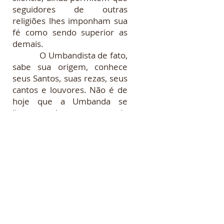
seguidores de outras
religiões lhes imponham sua
fé como sendo superior as
demais.
O Umbandista de fato,
sabe sua origem, conhece
seus Santos, suas rezas, seus
cantos e louvores. Não é de
hoje que a Umbanda se
livrou do peso do
sincretismo, dos santos que
nunca foram seus, dos ritos e
rituais que nunca lhes
pertenceram. O Umbandista
de fato, sabe a quem
recorrer nas horas de aflição
e desespero, e não precisa
que outro religioso venha em
seu socorro para rezar ou