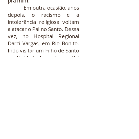
pra mim.”
Em outra ocasião, anos
depois, o racismo e a
intolerância religiosa voltam
a atacar o Pai no Santo. Dessa
vez, no Hospital Regional
Darci Vargas, em Rio Bonito.
Indo visitar um Filho de Santo
na Unidade Intensiva, o Pai
no Santo se depara com uma
senhora que estava ao lado
do leito de seu filho
perguntando se podia fazer
uma oração. Como o doente
estava sob efeito de fortes
medicamentos, não tinha
condições de responder; o
que fez com que a mulher
iniciasse a sua oração. Em
voz alta e de tom feroz, ela