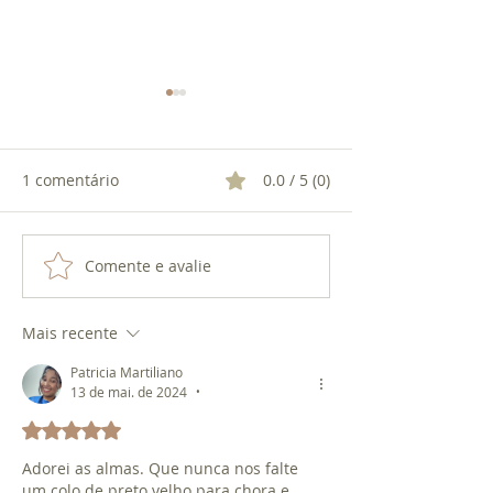
1 comentário
0.0 / 5 (0)
EXU 7 ENCRUZI
Comente e avalie
O CACHIMBO DO PRETO
VELHO
Mais recente
Patricia Martiliano
13 de mai. de 2024
•
Avaliado com 5 de 5 estrelas.
Adorei as almas. Que nunca nos falte 
um colo de preto velho para chora e 