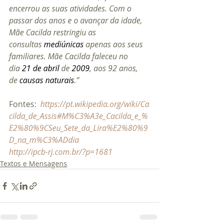
encerrou as suas atividades. Com o 
passar dos anos e o avançar da idade, 
Mãe Cacilda restringiu as 
consultas 
mediúnicas
 apenas aos seus 
familiares. Mãe Cacilda faleceu no 
dia 
21 de abril
 de 
2009
, aos 92 anos, 
de 
causas naturais
.” 
Fontes: 
https://pt.wikipedia.org/wiki/Ca
cilda_de_Assis#M%C3%A3e_Cacilda_e_%
E2%80%9CSeu_Sete_da_Lira%E2%80%9
D_na_m%C3%ADdia
http://ipcb-rj.com.br/?p=1681
Textos e Mensagens