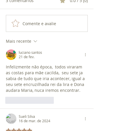
3 comentários
0.0 / 5 (0)
O TRIDENTE DE EXU
Comente e avalie
O AMOR DE XA
OXUM
Mais recente
luciano santos
21 de fev.
Infelizmente não época,  todos viraram 
as costas para mãe cacilda,  seu sete ja 
sabia de tudo que iria acontecer, igual a 
seu sete encruzilhada rei da lira e Dona 
audara Maria, nuca iremos encontrar. 
Curtir
Responder
Sueli Silva
16 de mar. de 2024