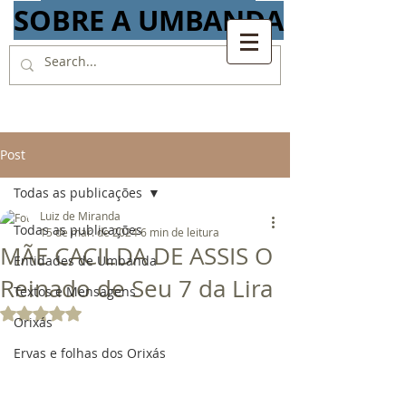
SOBRE A UMBANDA
Post
Todas as publicações
Luiz de Miranda
Todas as publicações
15 de mar. de 2024
6 min de leitura
MÃE CACILDA DE ASSIS O
Entidades de Umbanda
Reinado de Seu 7 da Lira
Textos e Mensagens
Avaliado com NaN de 5 estrelas.
Orixás
Ervas e folhas dos Orixás