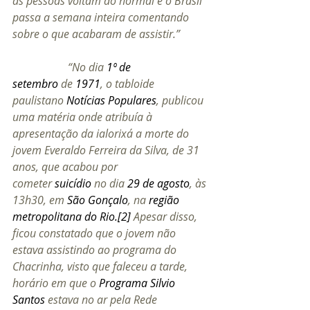
as pessoas voltam ao normal e o Brasil 
passa a semana inteira comentando 
sobre o que acabaram de assistir.”
“No dia 
1º de 
setembro
 de 
1971
, o tabloide 
paulistano 
Notícias Populares
, publicou 
uma matéria onde atribuía à 
apresentação da ialorixá a morte do 
jovem Everaldo Ferreira da Silva, de 31 
anos, que acabou por 
cometer 
suicídio
 no dia 
29 de agosto
, às 
13h30, em 
São Gonçalo
, na 
região 
metropolitana do Rio
.
[2]
 Apesar disso, 
ficou constatado que o jovem não 
estava assistindo ao programa do 
Chacrinha, visto que faleceu a tarde, 
horário em que o 
Programa Silvio 
Santos
 estava no ar pela Rede 