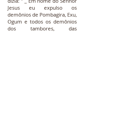
dizia: “ _ Em nome do Senhor
Jesus eu expulso os
demônios de Pombagira, Exu,
Ogum e todos os demônios
dos tambores, das
encruzilhadas... .” quando
então foi interrompida pelo
Pai de Santo; gerando na
mulher um comportamento
agressivo e ameaçador. Dizia
ela, agora em tom mais
elevado de voz: “_ Você não
pode querer calar a voz de
uma ministra de Deus. Seus
demônios serão jogados por
terra... .” quando então o Pai
no Santo pediu ao
funcionário responsável pela
vigilância da Unidade, que
retirasse a mulher do