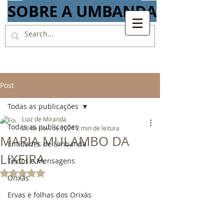
SOBRE A UMBANDA
Post
Todas as publicações
Luiz de Miranda
Todas as publicações
28 de nov. de 2024
2 min de leitura
MARIA MULAMBO DA
Entidades de Umbanda
LIXEIRA
Textos e Mensagens
Avaliado com NaN de 5 estrelas.
Orixás
Ervas e folhas dos Orixás