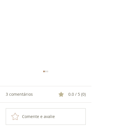
3 comentários
0.0 / 5 (0)
EXU 7 ENCRUZI
Comente e avalie
O CACHIMBO DO PRETO
VELHO