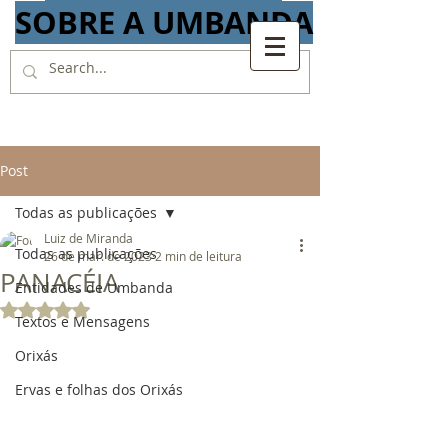
SOBRE A UMBANDA
Post
Todas as publicações
Luiz de Miranda
Todas as publicações
26 de mar. de 2023
2 min de leitura
PANACÉIA
Entidades de Umbanda
Avaliado com NaN de 5 estrelas.
Textos e Mensagens
Orixás
Ervas e folhas dos Orixás