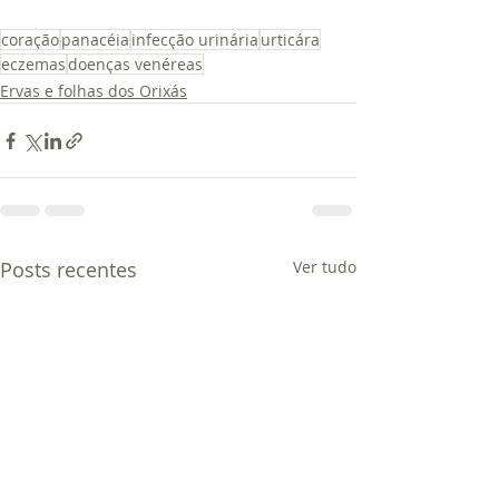
coração
panacéia
infecção urinária
urticára
eczemas
doenças venéreas
Ervas e folhas dos Orixás
Posts recentes
Ver tudo