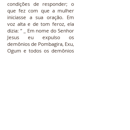
condições de responder; o
que fez com que a mulher
iniciasse a sua oração. Em
voz alta e de tom feroz, ela
dizia: “ _ Em nome do Senhor
Jesus eu expulso os
demônios de Pombagira, Exu,
Ogum e todos os demônios
dos tambores, das
encruzilhadas... .” quando
então foi interrompida pelo
Pai de Santo; gerando na
mulher um comportamento
agressivo e ameaçador. Dizia
ela, agora em tom mais
elevado de voz: “_ Você não
pode querer calar a voz de
uma ministra de Deus. Seus
demônios serão jogados por