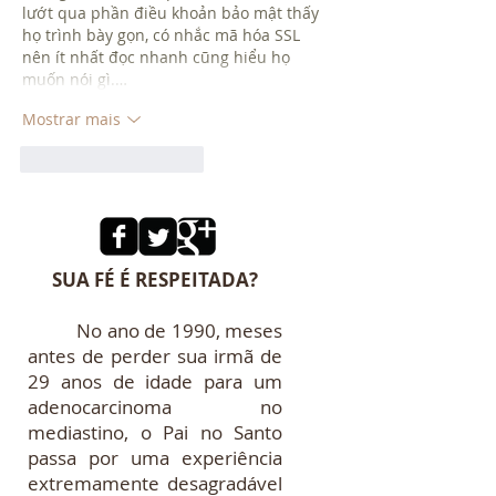
lướt qua phần điều khoản bảo mật thấy 
họ trình bày gọn, có nhắc mã hóa SSL 
nên ít nhất đọc nhanh cũng hiểu họ 
muốn nói gì.…
Mostrar mais
Curtir
Responder
SUA FÉ É RESPEITADA?
No ano de 1990, meses
antes de perder sua irmã de
29 anos de idade para um
adenocarcinoma no
mediastino, o Pai no Santo
passa por uma experiência
extremamente desagradável