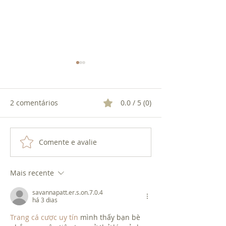
2 comentários
0.0 / 5 (0)
Comente e avalie
ROMÃ: O PODER DA
DEFUMAÇÃO: LI
FRUTA DE 2025
PROTEÇÃO.
Mais recente
savannapatt.er.s.on.7.0.4
há 3 dias
Trang cá cược uy tín
 mình thấy bạn bè 