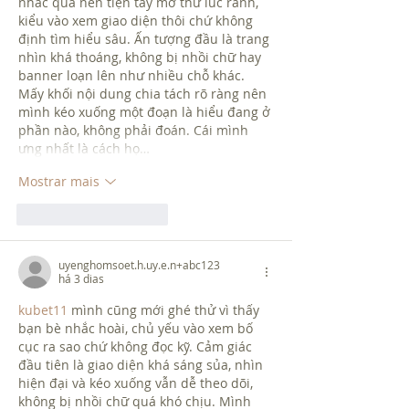
nhắc qua nên tiện tay mở thử lúc rảnh, 
kiểu vào xem giao diện thôi chứ không 
định tìm hiểu sâu. Ấn tượng đầu là trang 
nhìn khá thoáng, không bị nhồi chữ hay 
banner loạn lên như nhiều chỗ khác. 
Mấy khối nội dung chia tách rõ ràng nên 
mình kéo xuống một đoạn là hiểu đang ở 
phần nào, không phải đoán. Cái mình 
ưng nhất là cách họ…
Mostrar mais
Curtir
Responder
uyenghomsoet.h.uy.e.n+abc123
há 3 dias
kubet11
 mình cũng mới ghé thử vì thấy 
bạn bè nhắc hoài, chủ yếu vào xem bố 
cục ra sao chứ không đọc kỹ. Cảm giác 
đầu tiên là giao diện khá sáng sủa, nhìn 
hiện đại và kéo xuống vẫn dễ theo dõi, 
không bị nhồi chữ quá khó chịu. Mình 