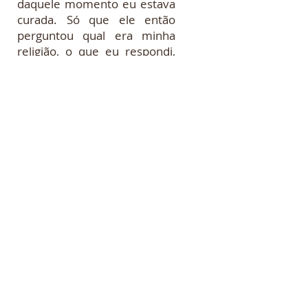
daquele momento eu estava
curada. Só que ele então
perguntou qual era minha
religião, o que eu respondi,
que era espírita. Então ele
me disse que eu teria que
renegar minha religião. Eu
disse que não, jamais iria
renegar minha fé. Daí ele
falou que infelizmente o
câncer voltaria e me levaria
pros braços da morte. Eu
disse a ele que preferia
morrer, a ter que conviver
com cristãos como ele. Não
quero irmão, não quero esse
tipo de gente fazendo oração
pra mim.”
Em outra ocasião, anos
depois, o racismo e a