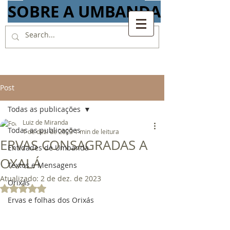
SOBRE A UMBANDA
Post
Todas as publicações
Luiz de Miranda
Todas as publicações
1 de dez. de 2023
1 min de leitura
ERVAS CONSAGRADAS A
Entidades de Umbanda
OXALÁ
Textos e Mensagens
Atualizado:
2 de dez. de 2023
Orixás
Avaliado com NaN de 5 estrelas.
Ervas e folhas dos Orixás