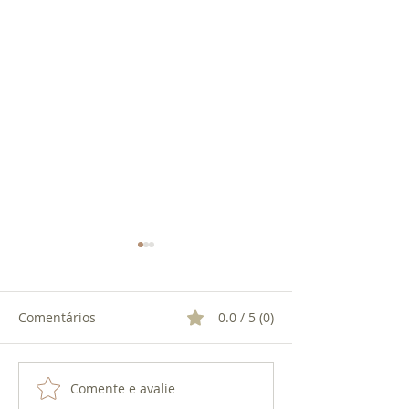
Comentários
0.0 / 5 (0)
Comente e avalie
ROMÃ: O PODER DA
DEFUMAÇÃO: LI