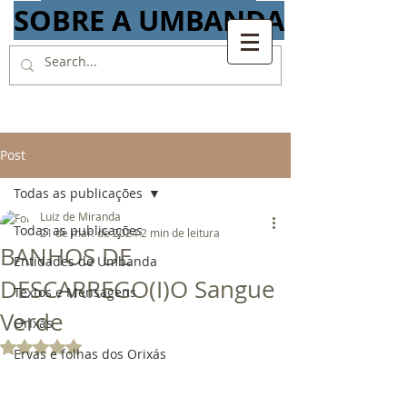
SOBRE A UMBANDA
Post
Todas as publicações
Luiz de Miranda
Todas as publicações
21 de mar. de 2024
2 min de leitura
BANHOS DE
Entidades de Umbanda
DESCARREGO(I)O Sangue
Textos e Mensagens
Verde
Orixás
Avaliado com NaN de 5 estrelas.
Ervas e folhas dos Orixás