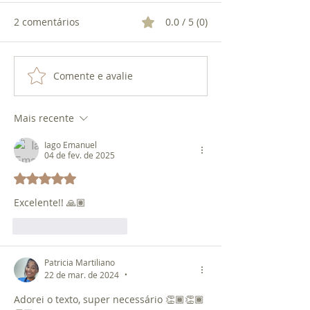
2 comentários
0.0 / 5 (0)
Comente e avalie
ROMÃ: O PODER DA
DEFUMAÇÃO: LI
FRUTA DE 2025
PROTEÇÃO.
Mais recente
Iago Emanuel
04 de fev. de 2025
Avaliado com 5 de 5 estrelas.
Excelente!! 🙏🏽
Curtir
Responder
Patricia Martiliano
22 de mar. de 2024
•
Adorei o texto, super necessário 👏🏾👏🏾