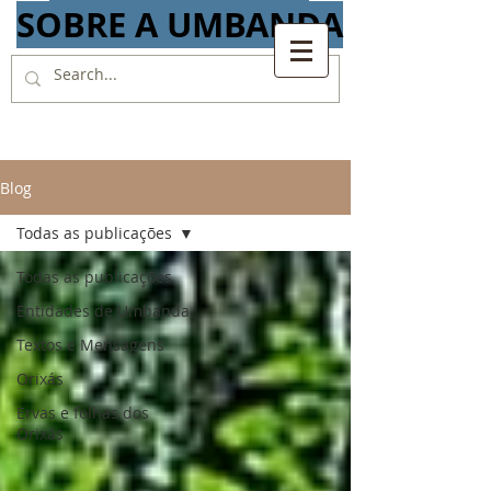
SOBRE A UMBANDA
Blog
Todas as publicações
Todas as publicações
Entidades de Umbanda
Textos e Mensagens
Orixás
Ervas e folhas dos
Orixás