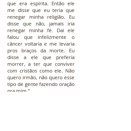
perguntou qual era minha
religião, o que eu respondi,
que era espírita. Então ele
me disse que eu teria que
renegar minha religião. Eu
disse que não, jamais iria
renegar minha fé. Daí ele
falou que infelizmente o
câncer voltaria e me levaria
pros braços da morte. Eu
disse a ele que preferia
morrer, a ter que conviver
com cristãos como ele. Não
quero irmão, não quero esse
tipo de gente fazendo oração
pra mim.”
Em outra ocasião, anos
depois, o racismo e a
intolerância religiosa voltam
a atacar o Pai no Santo. Dessa