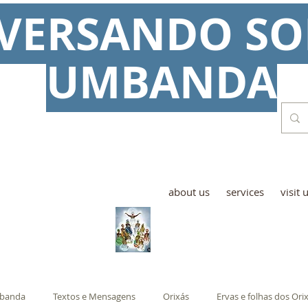
VERSANDO SO
UMBANDA
about us
services
visit 
mbanda
Textos e Mensagens
Orixás
Ervas e folhas dos Ori