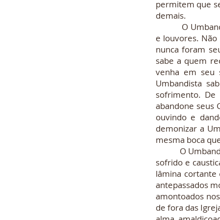
permitem que se
demais.
O Umbandista de
e louvores. Não
nunca foram seu
sabe a quem rec
venha em seu s
Umbandista sab
sofrimento. De 
abandone seus G
ouvindo e dand
demonizar a Um
mesma boca que
O Umbandista d
sofrido e causti
lâmina cortante 
antepassados mor
amontoados nos 
de fora das Igre
alma, amaldiçoad