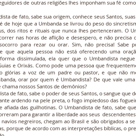
guidores de outras religiões lhes imponham sua fé como
 fato, sabe sua origem, conhece seus Santos, suas r
 é de hoje que a Umbanda se livrou do peso do sincretis
s, dos ritos e rituais que nunca lhes pertenceram. O U
orrer nas horas de aflição e desespero, e não precisa q
ocorro para rezar ou orar. Sim, não precisa! Sabe 
e que aquela pessoa não está oferecendo uma oração
forma dissimulada, ela quer que o Umbandista negue s
uias e Orixás. Como pode uma pessoa que frequentemen
o glórias a voz de um padre ou pastor, e que não m
banda, orar por quem é Umbandista? De que vale uma 
 chama nossos Santos de demônios?
e fato, sabe o poder de seus Santos, o sangue que d
cante ardendo na pele preta, o fogo impiedoso das fogueir
e afiada das guilhotinas. O Umbandista de fato, sabe que
reram para garantir a liberdade aos seus descendentes. 
navios negreiros, chegam ao Brasil e são obrigados a se
jas, porque de acordo com as interpretações bíblicas, o p
o...