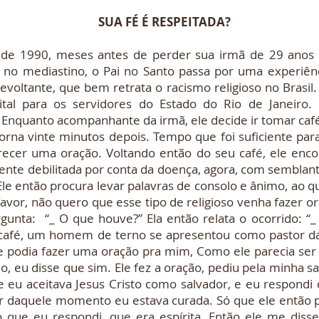
SUA FÉ É RESPEITADA?
0, meses antes de perder sua irmã de 29 anos d
no mediastino, o Pai no Santo passa por uma experiê
evoltante, que bem retrata o racismo religioso no Brasil
ital para os servidores do Estado do Rio de Janeiro. 
. Enquanto acompanhante da irmã, ele decide ir tomar ca
torna vinte minutos depois. Tempo que foi suficiente par
recer uma oração. Voltando então do seu café, ele enco
te debilitada por conta da doença, agora, com semblante
Ele então procura levar palavras de consolo e ânimo, ao q
avor, não quero que esse tipo de religioso venha fazer o
rgunta: “_ O que houve?” Ela então relata o ocorrido: “
café, um homem de terno se apresentou como pastor da 
 podia fazer uma oração pra mim, Como ele parecia ser
o, eu disse que sim. Ele fez a oração, pediu pela minha 
 eu aceitava Jesus Cristo como salvador, e eu respondi 
tir daquele momento eu estava curada. Só que ele então 
 o que eu respondi, que era espírita. Então ele me diss