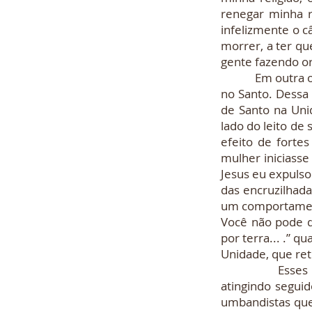
renegar minha re
infelizmente o c
morrer, a ter qu
gente fazendo o
Em outra ocasião
no Santo. Dessa 
de Santo na Uni
lado do leito de
efeito de forte
mulher iniciasse
Jesus eu expuls
das encruzilhada
um comportament
Você não pode q
por terra... .” q
Unidade, que ret
Esses são doi
atingindo seguido
umbandistas que 