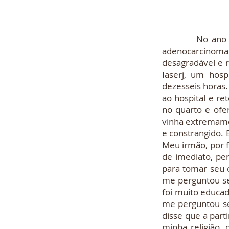
No ano de 199
adenocarcinoma 
desagradável e r
Iaserj, um hosp
dezesseis horas
ao hospital e re
no quarto e ofe
vinha extremamen
e constrangido. 
Meu irmão, por f
de imediato, pe
para tomar seu 
me perguntou se
foi muito educad
me perguntou se
disse que a par
minha religião,