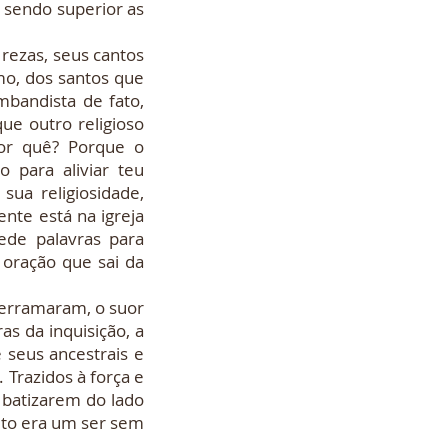
 sendo superior as
ezas, seus cantos
mo, dos santos que
mbandista de fato,
ue outro religioso
por quê? Porque o
 para aliviar teu
ua religiosidade,
te está na igreja
ede palavras para
oração que sai da
erramaram, o suor
as da inquisição, a
 seus ancestrais e
Trazidos à força e
 batizarem do lado
reto era um ser sem