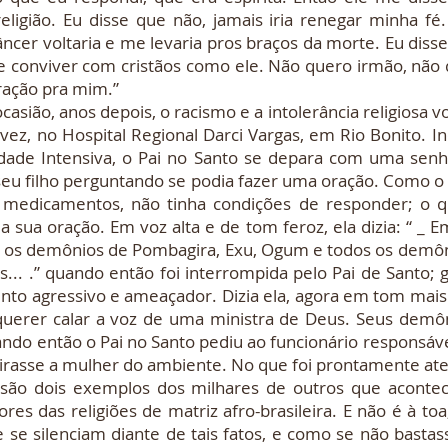
ligião. Eu disse que não, jamais iria renegar minha fé.
âncer voltaria e me levaria pros braços da morte. Eu disse
e conviver com cristãos como ele. Não quero irmão, não 
ração pra mim.”
, anos depois, o racismo e a intolerância religiosa vol
vez, no Hospital Regional Darci Vargas, em Rio Bonito. In
dade Intensiva, o Pai no Santo se depara com uma senh
 seu filho perguntando se podia fazer uma oração. Como o
s medicamentos, não tinha condições de responder; o 
 a sua oração. Em voz alta e de tom feroz, ela dizia: “ 
o os demônios de Pombagira, Exu, Ogum e todos os demô
s... .” quando então foi interrompida pelo Pai de Santo;
o agressivo e ameaçador. Dizia ela, agora em tom mais 
uerer calar a voz de uma ministra de Deus. Seus demôn
uando então o Pai no Santo pediu ao funcionário responsável
irasse a mulher do ambiente. No que foi prontamente at
s exemplos dos milhares de outros que acontecem
res das religiões de matriz afro-brasileira. E não é à toa,
se silenciam diante de tais fatos, e como se não bastass