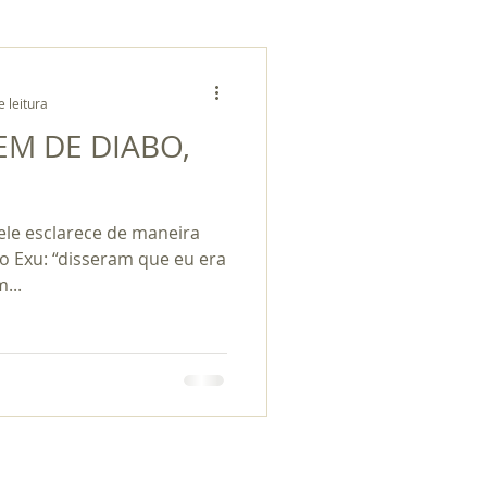
e leitura
M DE DIABO,
ele esclarece de maneira
do Exu: “disseram que eu era
...