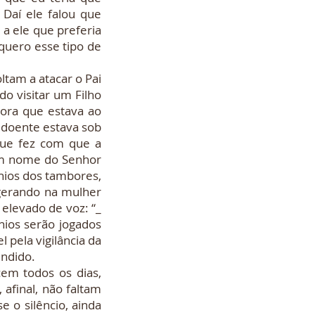
 Daí ele falou que
 a ele que preferia
quero esse tipo de
tam a atacar o Pai
do visitar um Filho
ora que estava ao
 doente estava sob
que fez com que a
_ Em nome do Senhor
nios dos tambores,
 gerando na mulher
elevado de voz: “_
ios serão jogados
 pela vigilância da
endido.
 todos os dias,
 afinal, não faltam
e o silêncio, ainda