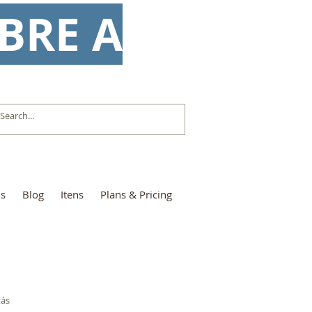
BRE A
us
Blog
Itens
Plans & Pricing
xás