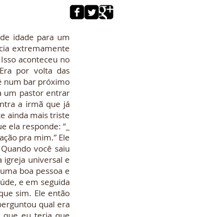
e idade para um
ncia extremamente
. Isso aconteceu no
Era por volta das
fé num bar próximo
a um pastor entrar
ntra a irmã que já
 ainda mais triste
ue ela responde: “_
ração pra mim.” Ele
_ Quando você saiu
igreja universal e
 uma boa pessoa e
saúde, e em seguida
que sim. Ele então
perguntou qual era
e que eu teria que