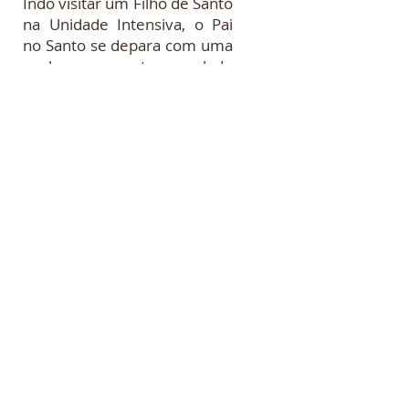
Indo visitar um Filho de Santo
na Unidade Intensiva, o Pai
no Santo se depara com uma
senhora que estava ao lado
do leito de seu filho
perguntando se podia fazer
uma oração. Como o doente
estava sob efeito de fortes
medicamentos, não tinha
condições de responder; o
que fez com que a mulher
iniciasse a sua oração. Em
voz alta e de tom feroz, ela
dizia: “ _ Em nome do Senhor
Jesus eu expulso os
demônios de Pombagira, Exu,
Ogum e todos os demônios
dos tambores, das
encruzilhadas... .” quando
então foi interrompida pelo