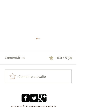
Comentários
0.0 / 5 (0)
O TRIDENTE DE EXU
Comente e avalie
O AMOR DE XA
OXUM