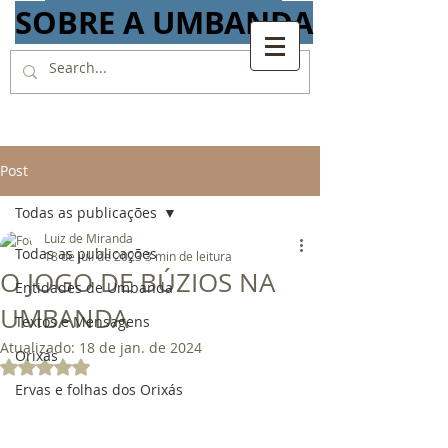
SOBRE A UMBANDA
Post
Todas as publicações
Luiz de Miranda
Todas as publicações
18 de jul. de 2023
3 min de leitura
O JOGO DE BÚZIOS NA
Entidades de Umbanda
UMBANDA
Textos e Mensagens
Atualizado:
18 de jan. de 2024
Orixás
Avaliado com NaN de 5 estrelas.
Ervas e folhas dos Orixás