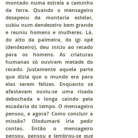
montado numa estrela a caminho 
da terra. Quando o mensageiro 
desapeou da montaria estelar, 
subiu num dendezeiro bem grande 
e reuniu homens e mulheres. Lá, 
do alto da palmeira, do igi opê 
(dendezeiro), deu início ao recado 
para os homens. As criaturas 
humanas só ouviram metade do 
recado. Justamente aquela parte 
que dizia que o mundo era para 
elas serem felizes. Enquanto se 
afastavam ouviu-se uma risada 
debochada e longa caindo pela 
escadaria do tempo. O mensageiro 
pensou, e agora? Como concluir a 
missão? Olodumaré iria pedir 
contas. Então o mensageiro 
pensou, pensou e lembrou-se que 