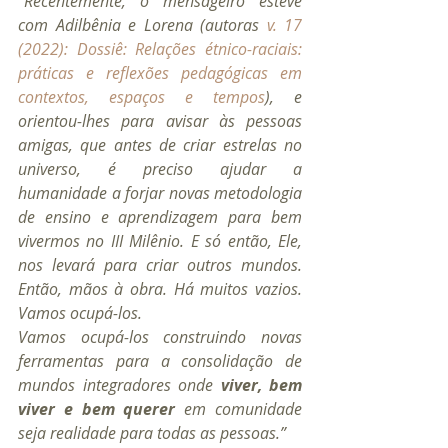
“
Recentemente, o mensageiro esteve 
com Adilbênia e Lorena (autoras 
v. 17 
(2022): Dossiê: Relações étnico-raciais: 
práticas e reflexões pedagógicas em 
contextos, espaços e tempos
), e 
orientou-lhes para avisar às pessoas 
amigas, que antes de criar estrelas no 
universo, é preciso ajudar a 
humanidade a forjar novas metodologia 
de ensino e aprendizagem para bem 
vivermos no III Milênio. E só então, Ele, 
nos levará para criar outros mundos. 
Então, mãos à obra. Há muitos vazios. 
Vamos ocupá-los.
Vamos ocupá-los construindo novas 
ferramentas para a consolidação de 
mundos integradores onde 
viver, bem 
viver e bem querer
 em comunidade 
seja realidade para todas as pessoas.”