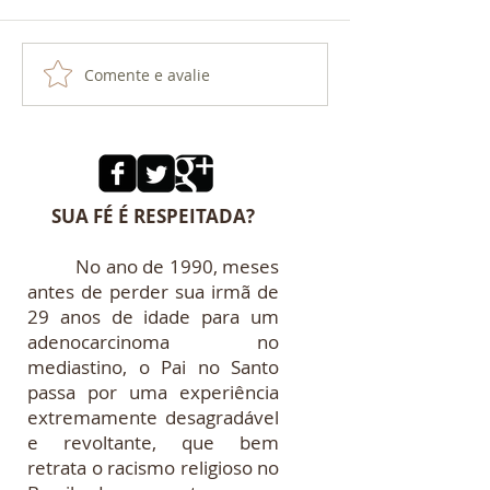
O TRIDENTE DE EXU
Comente e avalie
O AMOR DE XA
OXUM
SUA FÉ É RESPEITADA?
No ano de 1990, meses
antes de perder sua irmã de
29 anos de idade para um
adenocarcinoma no
mediastino, o Pai no Santo
passa por uma experiência
extremamente desagradável
e revoltante, que bem
retrata o racismo religioso no