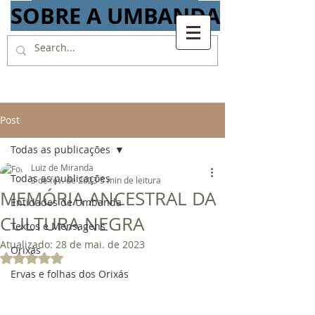
SOBRE A UMBANDA
Post
Todas as publicações
Luiz de Miranda
Todas as publicações
3 de fev. de 2023
5 min de leitura
MEMÓRIA ANCESTRAL DA
Entidades de Umbanda
CULTURA NEGRA
Textos e Mensagens
Atualizado:
28 de mai. de 2023
Orixás
Avaliado com NaN de 5 estrelas.
Ervas e folhas dos Orixás