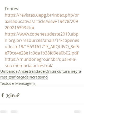
Fontes: 
https://revistas.uepg.br/index.php/pr
axiseducativa/article/view/19478/209
209216393#toc
https://www.copenesudeste2019.abp
n.org.br/resources/anais/14/copenes
udeste19/1563161717_ARQUIVO_3ef5
e79ce4e28e1c9da1b38fd9ea0b02.pdf
https://mundonegro.inf.br/qual-e-a-
sua-memoria-ancestral/
Umbanda
Ancestralidade
Orixás
cultura negra
ressignificação
sincretismo
Textos e Mensagens