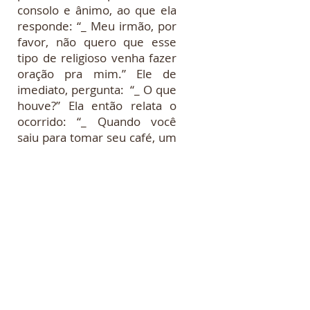
consolo e ânimo, ao que ela
responde: “_ Meu irmão, por
favor, não quero que esse
tipo de religioso venha fazer
oração pra mim.” Ele de
imediato, pergunta: “_ O que
houve?” Ela então relata o
ocorrido: “_ Quando você
saiu para tomar seu café, um
homem de terno se
apresentou como pastor da
igreja universal e me
perguntou se podia fazer
uma oração pra mim, Como
ele parecia ser uma boa
pessoa e foi muito educado,
eu disse que sim. Ele fez a
oração, pediu pela minha
saúde, e em seguida me