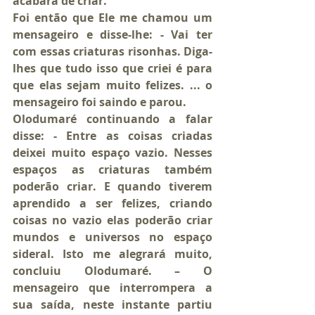
acabara de criar.
Foi então que Ele me chamou um 
mensageiro e disse-lhe: - Vai ter 
com essas criaturas risonhas. Diga-
lhes que tudo isso que criei é para 
que elas sejam muito felizes. ... o 
mensageiro foi saindo e parou.
Olodumaré continuando a falar 
disse: - Entre as coisas criadas 
deixei muito espaço vazio. Nesses 
espaços as criaturas também 
poderão criar. E quando tiverem 
aprendido a ser felizes, criando 
coisas no vazio elas poderão criar 
mundos e universos no espaço 
sideral. Isto me alegrará muito, 
concluiu Olodumaré. – O 
mensageiro que interrompera a 
sua saída, neste instante partiu 